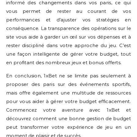
informé des changements dans vos paris, ce qui
vous permet de rester au courant de vos
performances et d’ajuster vos stratégies en
conséquence. La transparence des opérations sur le
site vous aide à garder un œil sur vos dépenses et à
rester discipliné dans votre approche du jeu. C’est
une façon intelligente de gérer votre budget, tout
en profitant des nombreux jeux et bonus offerts.
En conclusion, 1xBet ne se limite pas seulement à
proposer des paris sur des événements sportifs,
mais offre également une multitude de ressources
pour vous aider à gérer votre budget efficacement.
Commencez votre aventure avec 1xBet et
découvrez comment une bonne gestion de budget
peut transformer votre expérience de jeu en un
moment de plaisir et de succès.