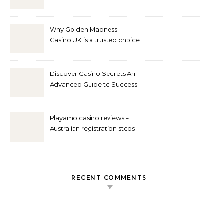
uhkapelejä viisaasti
Why Golden Madness
Casino UK is a trusted choice
for UK players in 2026
Discover Casino Secrets An
Advanced Guide to Success
Playamo casino reviews –
Australian registration steps
guide
RECENT COMMENTS