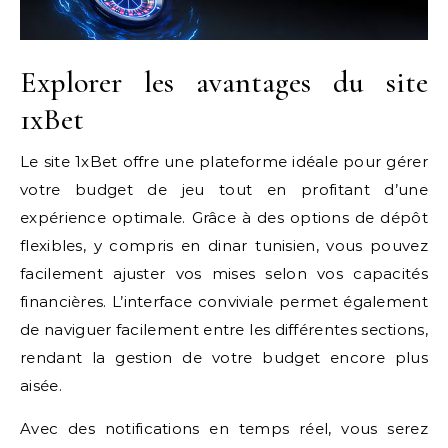
Explorer les avantages du site
1xBet
Le site 1xBet offre une plateforme idéale pour gérer
votre budget de jeu tout en profitant d’une
expérience optimale. Grâce à des options de dépôt
flexibles, y compris en dinar tunisien, vous pouvez
facilement ajuster vos mises selon vos capacités
financières. L’interface conviviale permet également
de naviguer facilement entre les différentes sections,
rendant la gestion de votre budget encore plus
aisée.
Avec des notifications en temps réel, vous serez