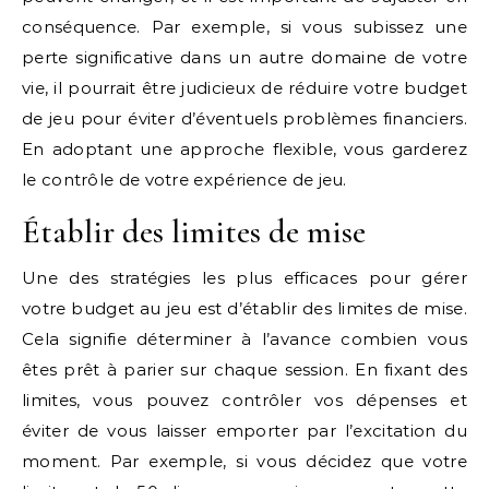
conséquence. Par exemple, si vous subissez une
perte significative dans un autre domaine de votre
vie, il pourrait être judicieux de réduire votre budget
de jeu pour éviter d’éventuels problèmes financiers.
En adoptant une approche flexible, vous garderez
le contrôle de votre expérience de jeu.
Établir des limites de mise
Une des stratégies les plus efficaces pour gérer
votre budget au jeu est d’établir des limites de mise.
Cela signifie déterminer à l’avance combien vous
êtes prêt à parier sur chaque session. En fixant des
limites, vous pouvez contrôler vos dépenses et
éviter de vous laisser emporter par l’excitation du
moment. Par exemple, si vous décidez que votre