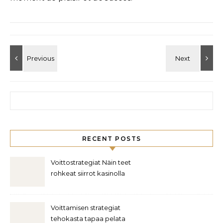
Search for:
RECENT POSTS
Voittostrategiat Näin teet
rohkeat siirrot kasinolla
Voittamisen strategiat
tehokasta tapaa pelata