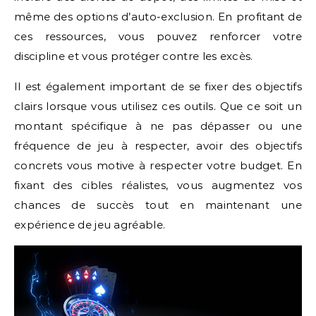
même des options d’auto-exclusion. En profitant de
ces ressources, vous pouvez renforcer votre
discipline et vous protéger contre les excès.
Il est également important de se fixer des objectifs
clairs lorsque vous utilisez ces outils. Que ce soit un
montant spécifique à ne pas dépasser ou une
fréquence de jeu à respecter, avoir des objectifs
concrets vous motive à respecter votre budget. En
fixant des cibles réalistes, vous augmentez vos
chances de succès tout en maintenant une
expérience de jeu agréable.